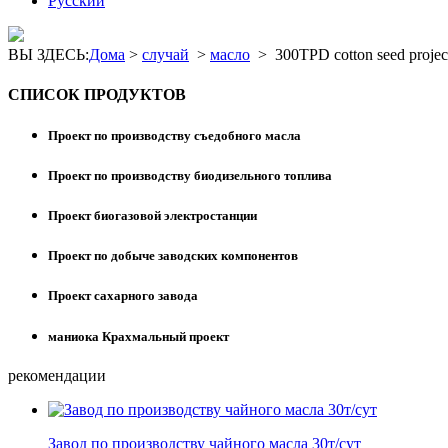
Pусский
ВЫ ЗДЕСЬ:
Дома
>
случай
>
масло
>
300TPD cotton seed projec
СПИСОК ПРОДУКТОВ
Проект по производству съедобного масла
Проект по производству биодизельного топлива
Проект биогазовой электростанции
Проект по добыче заводских компонентов
Проект сахарного завода
маниока Крахмальный проект
рекомендации
Завод по производству чайного масла 30т/сут