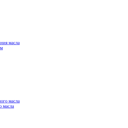
ания масла
ем
ного масла
о масла