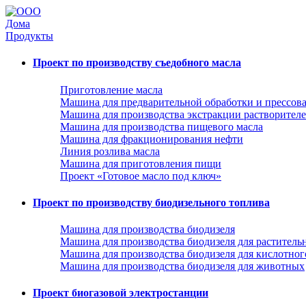
Дома
Продукты
Проект по производству съедобного масла
Приготовление масла
Машина для предварительной обработки и прессов
Машина для производства экстракции растворител
Машина для производства пищевого масла
Машина для фракционирования нефти
Линия розлива масла
Машина для приготовления пищи
Проект «Готовое масло под ключ»
Проект по производству биодизельного топлива
Машина для производства биодизеля
Машина для производства биодизеля для раститель
Машина для производства биодизеля для кислотног
Машина для производства биодизеля для животных
Проект биогазовой электростанции