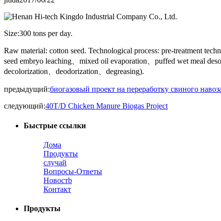
Size:300 tons per day.
Raw material: cotton seed. Technological process: pre-treatment te
seed embryo leaching、mixed oil evaporation、puffed wet meal deso
decolorization、deodorization、degreasing).
предыдущий:
биогазовый проект на переработку свиного навоза
следующий:
40T/D Chicken Manure Biogas Project
Быстрые ссылки
Дома
Продукты
случай
Вопросы-Ответы
Новостb
Контакт
Продукты