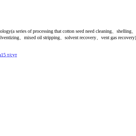
chnology(a series of processing that cotton seed need cleaning、shell
lventizing、mixed oil stripping、solvent recovery、vent gas recovery
15 т/сут