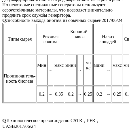
Но некоторые специальные генераторы используют
сероустойчивые материалы, что позволяет зничительно
продлить срок службы генератора.
Q
способность выхода биогаза из обычных сырьей
2017/06/24
Коровий
Рисовая
Навоз
навоз
Типы сырья
Св
солома
лощадей
ма
Мин
макс
мини
мини
макс
ми
кс
～
～
～
Производитель-
ность биогаза
0.2
～
0.35
0.2
～
0.25
0.2
～
0.25
0.
Q
Технологическое превосходство CSTR，PFR，
UASB
2017/06/24