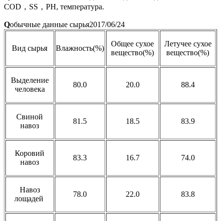
COD，SS，PH, температура.
Q
обычные данные сырья
2017/06/24
Общее сухое
Летучее сухое
Вид сырья
Влажность(%)
вещество(%)
вещество(%)
Выделение
80.0
20.0
88.4
человека
Свиной
81.5
18.5
83.9
навоз
Коровий
83.3
16.7
74.0
навоз
Навоз
78.0
22.0
83.8
лощадей