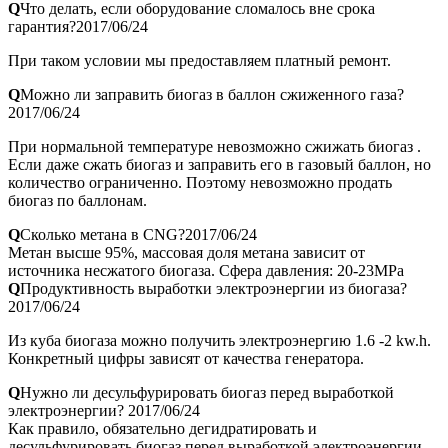
Q
Что делать, если оборудование сломалось вне срока
гарантия?
2017/06/24
При таком условии мы предоставляем платный ремонт.
Q
Можно ли заправить биогаз в баллон сжиженного газа?
2017/06/24
При нормальной температуре невозможно сжижать биогаз .
Если даже сжать биогаз и заправить его в газовый баллон, но
количество ограниченно. Поэтому невозможно продать
биогаз по баллонам.
Q
Сколько метана в CNG?
2017/06/24
Метан высше 95%, массовая доля метана зависит от
источника несжатого биогаза. Сфера давления: 20-23MPa
Q
Продуктивность выработки электроэнергии из биогаза?
2017/06/24
Из куба биогаза можно получить электроэнергию 1.6 -2 kw.h.
Конкретный цифры зависят от качества генератора.
Q
Нужно ли десульфурировать биогаз перед выработкой
электроэнергии?
2017/06/24
Как правило, обязательно дегидратировать и
десульфурировать биогаз перед выработкой электроэнергии.