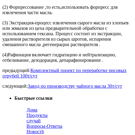
(2) Форпрессование ,то есть,использовать форпресс для
извлечения части масла.
(3) Экстракция-процесс извлечения сырого масла из хлопьев
или жмыхов из цеха предварительной обработки с
использованием гексана. Процесс состоит из экстракции,
удаления растворителя из сырых шротов, испарения
смешанного масла ,регенерации растворителя .
(4)Рафинация включает гидратацию и нейтрализацию,
отбеливание, дезодорация, депарафинирование .
предыдущий:
Комплектный проект по переработке рисовых
отрубей 100т/сут
следующий:
Завод по производству чайного масла 30т/сут
Быстрые ссылки
Дома
Продукты
случай
Вопросы-Ответы
Новостb